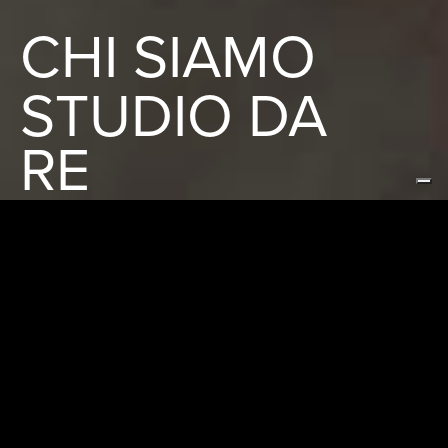
CHI
SIAMO
STUDIO
DA
RE