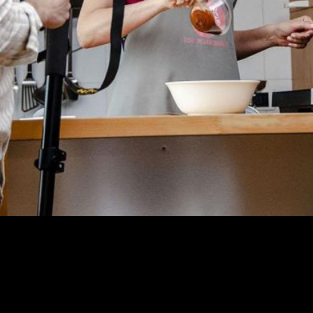
ale. Scopri la case history di My Cooking Box: un ecosistema visivo
one e una campagna editoriale dal taglio fashion. L’eccellenza culina
CONTINUE READING