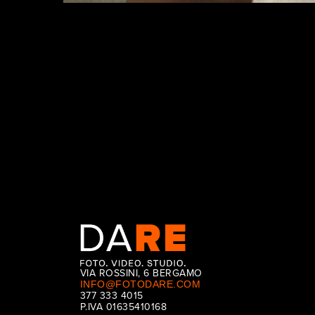
“Entrare nel Dettaglio” racconta il dietro le quinte de
missione sociale e tecnica: portare i grandi capolavori d
clinico Humanitas, trasformando gli spazi di cura in v
VIA ROSSINI, 6 BERGAMO
INFO@FOTODARE.COM
377 333 4015
P.IVA 01635410168