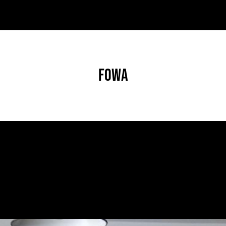
FOWA
FOOD
/
FOTOGRAFIA
/
STILL LIFE
/
TUTORIAL
/
VIDEO
’ESPERIENZA DEL GUSTO, IN SCATO
1 Luglio 2026