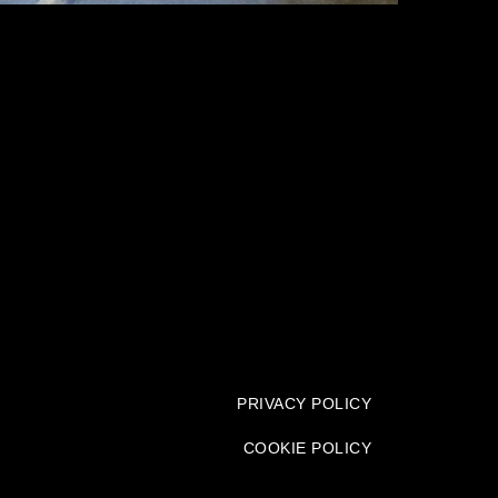
oteca di Brera. Il progetto nasce con una forte
iero della Francesca) all’interno delle sale dell’istituto
PRIVACY POLICY
COOKIE POLICY