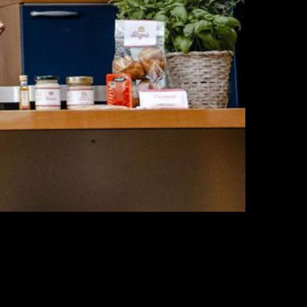
 completo che unisce still-life e-commerce a 100
ria incontra il rigore geometrico.