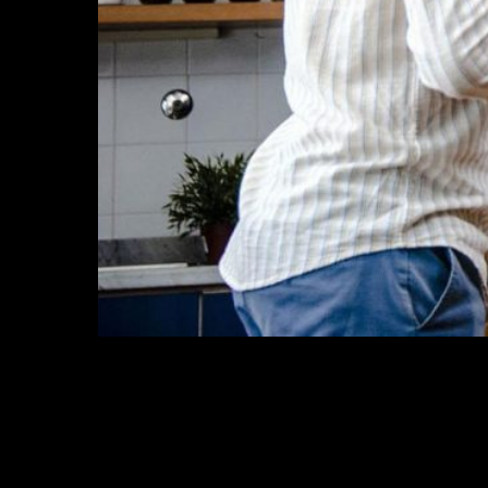
Come ingegnerizzare un meal kit per lo scaffale digit
Megapixel, video tutorial multicamera per la preparazi