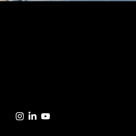
l lavoro svolto dallo Studio Da Re all’interno della prestigiosa Pinac
ella storia dell’arte (tra cui Il Bacio di Hayez e la Pala di Brera di P
ere e proprie gallerie d’arte attraverso stampe monumentali.
CONTINUE READING