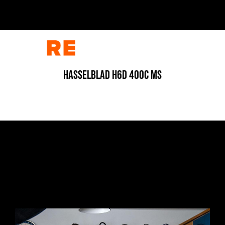
HASSELBLAD H6D 400C MS
FOOD
/
FOTOGRAFIA
/
STILL LIFE
/
TUTORIAL
/
VIDEO
L’ESPERIENZA DEL GUSTO, IN SCATOLA
1 Luglio 2026