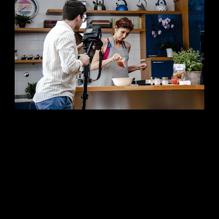
Come ingegnerizzare un meal kit per lo scaffale digitale. Scopri
la case history di My Cooking Box: un ecosistema visivo
completo che unisce still-life e-commerce a 100 Megapixel,
video tutorial multicamera per la preparazione e una campagna
editoriale dal taglio fashion. L’eccellenza culinaria incontra il
rigore geometrico.
CONTINUE READING