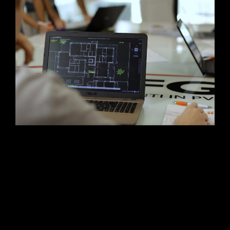
L’evoluzione della narrazione industriale. Scopri la case history
di CFG Serramenti: un progetto multimediale firmato Studio Da
Re in collaborazione con OTO Agency. Dalla progettazione
strategica dello storyboard alle riprese aeree con drone, fino al
setup multicamera e al montaggio con Motion Graphics
avanzata per esaltare l’infrastruttura e la precisione
manifatturiera del brand.