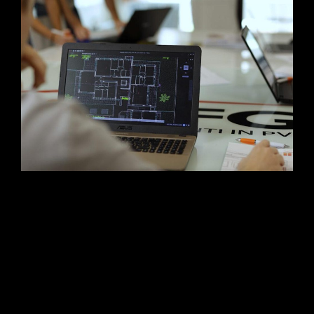
L’evoluzione della narrazione industriale. Scopri la case history
di CFG Serramenti: un progetto multimediale firmato Studio Da
Re in collaborazione con OTO Agency. Dalla progettazione
strategica dello storyboard alle riprese aeree con drone, fino al
setup multicamera e al montaggio con Motion Graphics
avanzata per esaltare l’infrastruttura e la precisione
manifatturiera del brand.