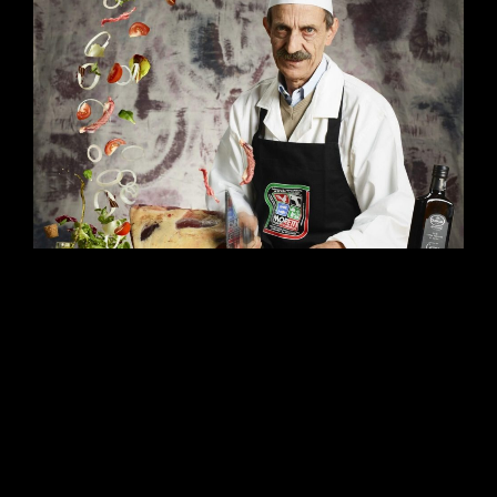
Il cibo salta fuori dallo schermo. Scopri la case history di
Alimentari Moretti: un progetto di Food ADV dinamico firmato
Studio Da Re. Dalla pre-visualizzazione 3D delle luci allo
storyboard delle traiettorie, fino al digital compositing avanzato
in medio formato. Un’architettura visiva iper-reale dove ogni
ingrediente vola nello spazio con una nitidezza assoluta.
CONTINUE READING