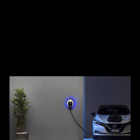
CONTINUE READING
ADV
/
FOTOGRAFIA
/
STILL LIFE
L’EVOLUZIONE VISIVA DELLA CARICA
1 Luglio 2026