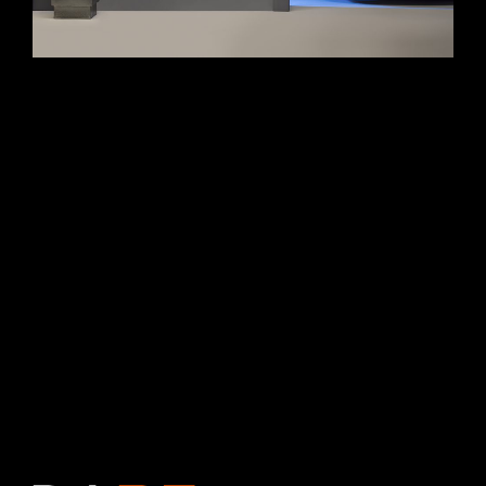
Come trasformare l’ingegneria dell’e-mobility in puro design
visivo. Scopri la case history di Daze Technology curata da
Studio Da Re: scatti ADV e still-life di prodotto ad altissima
risoluzione progettati per esaltare le linee minimali e
l’innovazione delle wallbox Made in Italy. Precisione geometrica
e gestione millimetrica della luce al servizio della tecnologia
sostenibile.
CONTINUE READING