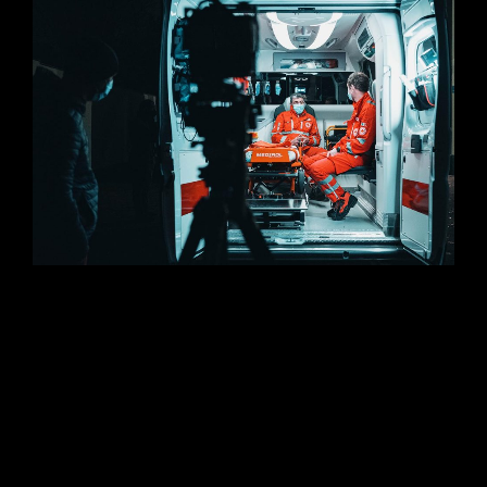
Quando la fotografia diventa testimonianza storica. Scopri
“Strade, Vite e Coraggio”, il progetto di reportage e
documentaristica sociale firmato Studio Da Re sulla pandemia a
Bergamo. Il racconto intimo dell’emergenza attraverso gli occhi
di tre volontari della Croce Rossa Italiana, sviluppato tra scatti
fotogiornalistici e regia video cinematografica per restituire
dignità e memoria alla città.