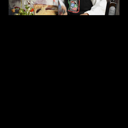
Il cibo salta fuori dallo schermo. Scopri la case history di
Alimentari Moretti: un progetto di Food ADV dinamico firmato
Studio Da Re. Dalla pre-visualizzazione 3D delle luci allo
storyboard delle traiettorie, fino al digital compositing avanzato
in medio formato. Un’architettura visiva iper-reale dove ogni
ingrediente vola nello spazio con una nitidezza assoluta.
CONTINUE READING
CORPORATE
/
CORPORATE
/
FOTOGRAFIA
/
INDUSTRIALE
/
INDUSTRIALE
/
VIDEO
L’ARCHITETTURA DELLA MATERIA