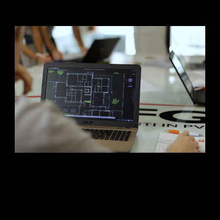
1 Luglio 2026
L’evoluzione della narrazione industriale. Scopri la case history
di CFG Serramenti: un progetto multimediale firmato Studio Da
Re in collaborazione con OTO Agency. Dalla progettazione
strategica dello storyboard alle riprese aeree con drone, fino al
setup multicamera e al montaggio con Motion Graphics