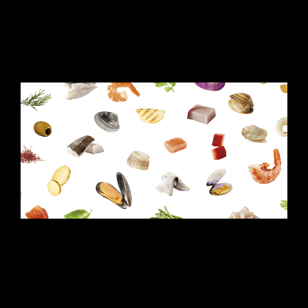
L’ESTETICA DEL GUSTO
30 Giugno 2026
Come trasformare il gusto in un’immagine che vende. Studio Da
Re firma la nuova campagna visiva per il packaging di Sapore di
Mare: un lavoro millimetrico tra food styling d’avanguardia, 149
scatti ultra-HD e post-produzione geometrica. Perché se vuoi
farlo bene, meglio farlo da Re.