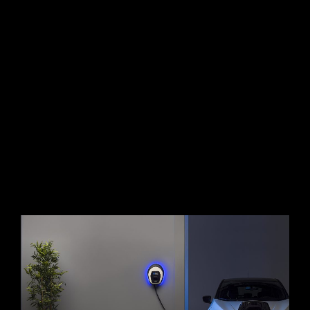
avanzata per esaltare l’infrastruttura e la precisione
manifatturiera del brand.
CONTINUE READING
ADV
/
FOTOGRAFIA
/
STILL LIFE
L’EVOLUZIONE VISIVA DELLA CARICA
1 Luglio 2026