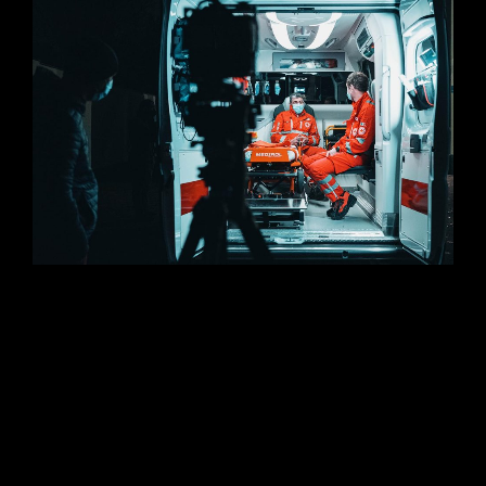
Quando la fotografia diventa testimonianza storica. Scopri
“Strade, Vite e Coraggio”, il progetto di reportage e
documentaristica sociale firmato Studio Da Re sulla pandemia a
Bergamo. Il racconto intimo dell’emergenza attraverso gli occhi
di tre volontari della Croce Rossa Italiana, sviluppato tra scatti
fotogiornalistici e regia video cinematografica per restituire
dignità e memoria alla città.