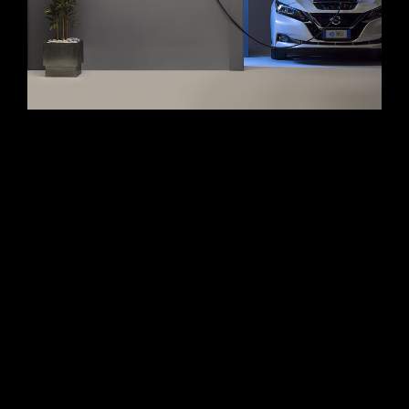
Come trasformare l’ingegneria dell’e-mobility in puro design
visivo. Scopri la case history di Daze Technology curata da
Studio Da Re: scatti ADV e still-life di prodotto ad altissima
risoluzione progettati per esaltare le linee minimali e
l’innovazione delle wallbox Made in Italy. Precisione geometrica
e gestione millimetrica della luce al servizio della tecnologia
sostenibile.
CONTINUE READING
FOOD
/
FOTOGRAFIA