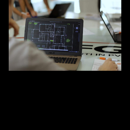
L’evoluzione della narrazione industriale. Scopri la case history
di CFG Serramenti: un progetto multimediale firmato Studio Da
Re in collaborazione con OTO Agency. Dalla progettazione
strategica dello storyboard alle riprese aeree con drone, fino al
setup multicamera e al montaggio con Motion Graphics
avanzata per esaltare l’infrastruttura e la precisione
manifatturiera del brand.