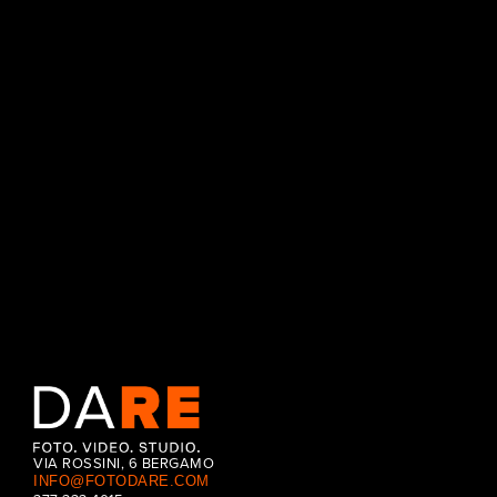
Come trasformare il gusto in un’immagine che vende. Studio Da
Re firma la nuova campagna visiva per il packaging di Sapore di
Mare: un lavoro millimetrico tra food styling d’avanguardia, 149
scatti ultra-HD e post-produzione geometrica. Perché se vuoi
farlo bene, meglio farlo da Re.
CONTINUE READING
VIA ROSSINI, 6 BERGAMO
INFO@FOTODARE.COM