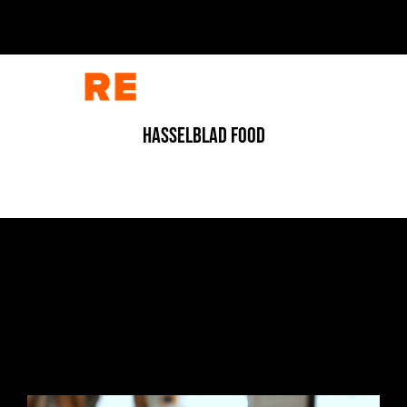
HASSELBLAD FOOD
CORPORATE
/
CORPORATE
/
FOTOGRAFIA
/
INDUSTRIALE
/
INDUSTRIALE
/
VIDEO
L’ARCHITETTURA DELLA MATERIA
1 Luglio 2026