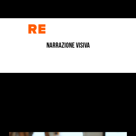
NARRAZIONE VISIVA
CORPORATE
/
CORPORATE
/
FOTOGRAFIA
/
INDUSTRIALE
/
INDUSTRIALE
/
VIDEO
L’ARCHITETTURA DELLA MATERIA
1 Luglio 2026