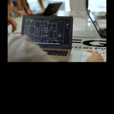
L’evoluzione della narrazione industriale. Scopri la case history
di CFG Serramenti: un progetto multimediale firmato Studio Da
Re in collaborazione con OTO Agency. Dalla progettazione
strategica dello storyboard alle riprese aeree con drone, fino al
setup multicamera e al montaggio con Motion Graphics
avanzata per esaltare l’infrastruttura e la precisione
manifatturiera del brand.