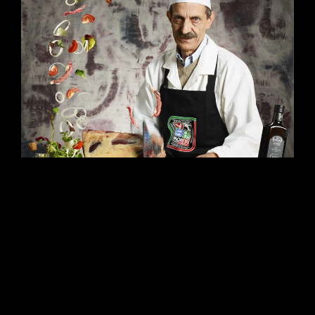
Il cibo salta fuori dallo schermo. Scopri la case history di
Alimentari Moretti: un progetto di Food ADV dinamico firmato
Studio Da Re. Dalla pre-visualizzazione 3D delle luci allo
storyboard delle traiettorie, fino al digital compositing avanzato
in medio formato. Un’architettura visiva iper-reale dove ogni
ingrediente vola nello spazio con una nitidezza assoluta.
CONTINUE READING