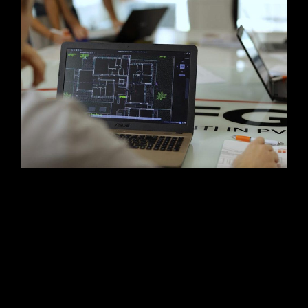
L’evoluzione della narrazione industriale. Scopri la case history
di CFG Serramenti: un progetto multimediale firmato Studio Da
Re in collaborazione con OTO Agency. Dalla progettazione
strategica dello storyboard alle riprese aeree con drone, fino al
setup multicamera e al montaggio con Motion Graphics
avanzata per esaltare l’infrastruttura e la precisione
manifatturiera del brand.