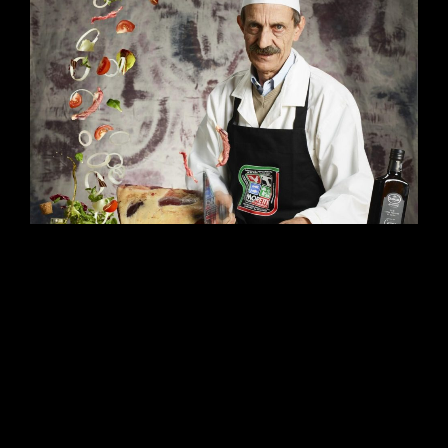
Il cibo salta fuori dallo schermo. Scopri la case history di
Alimentari Moretti: un progetto di Food ADV dinamico firmato
Studio Da Re. Dalla pre-visualizzazione 3D delle luci allo
storyboard delle traiettorie, fino al digital compositing avanzato
in medio formato. Un’architettura visiva iper-reale dove ogni
ingrediente vola nello spazio con una nitidezza assoluta.
CONTINUE READING