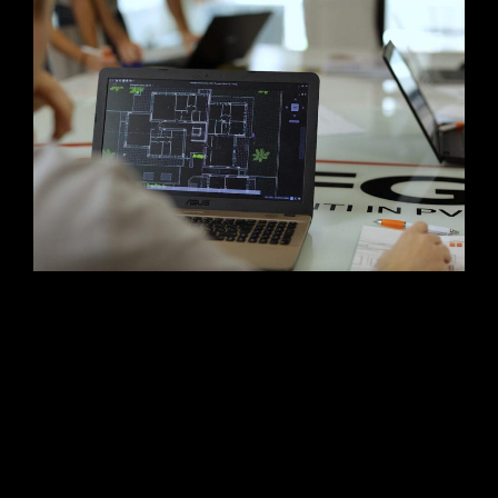
L’evoluzione della narrazione industriale. Scopri la case history
di CFG Serramenti: un progetto multimediale firmato Studio Da
Re in collaborazione con OTO Agency. Dalla progettazione
strategica dello storyboard alle riprese aeree con drone, fino al
setup multicamera e al montaggio con Motion Graphics
avanzata per esaltare l’infrastruttura e la precisione
manifatturiera del brand.