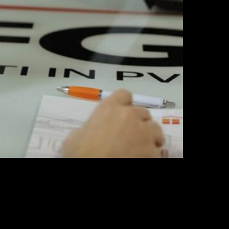
udio Da Re in collaborazione con OTO Agency. Dalla
on Graphics avanzata per esaltare l’infrastruttura e la