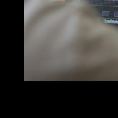
L’evoluzione della narrazione industriale. Scopri la 
progettazione strategica dello storyboard alle riprese
precisione manifatturiera del brand.