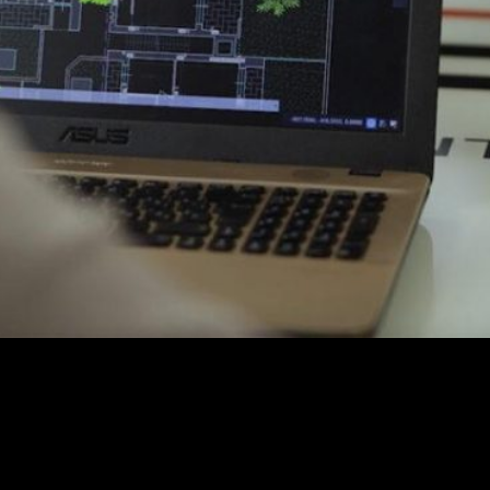
case history di CFG Serramenti: un progetto multimediale firmato St
 aeree con drone, fino al setup multicamera e al montaggio con Moti
CONTINUE READING