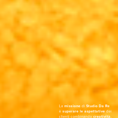
La
missione
di
Studio Da Re
è
superare le aspettative
dei
clienti combinando
creatività
,